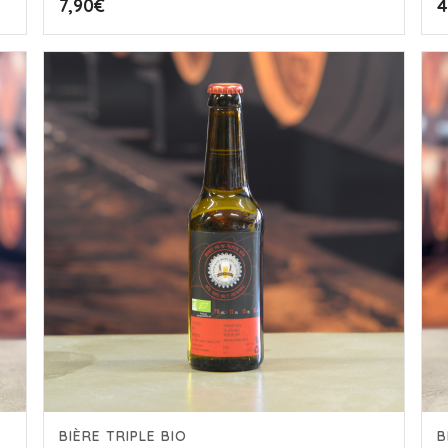
7,90
€
4
BIÈRE TRIPLE BIO
B