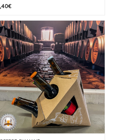
,40
€