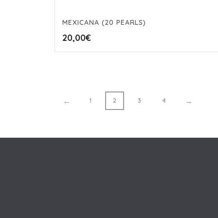
MEXICANA (20 PEARLS)
20,00
€
←
→
1
2
3
4