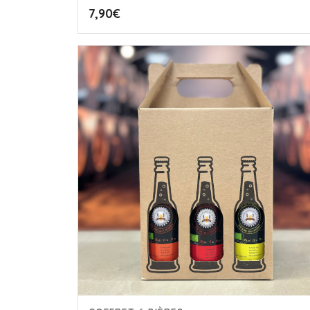
7,90
€