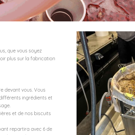
ous, que vous soyez
ir plus sur la fabrication
re devant vous. Vous
différents ingrédients et
sage.
ères et de nos biscuits
pant repartira avec 6 de