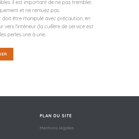
bles. Il est important de ne pas trembler.
squement et ne remuez pas.
et doit être manipulé avec précaution, en
ur vers l’intérieur (la cuillère de service est
es perles une à une.
IER
PLAN DU SITE
Mentions légales