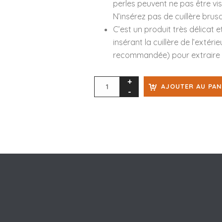
perles peuvent ne pas être visi
N’insérez pas de cuillère bru
C’est un produit très délicat 
insérant la cuillère de l’extérie
recommandée) pour extraire l
AJOUTER AU PAN