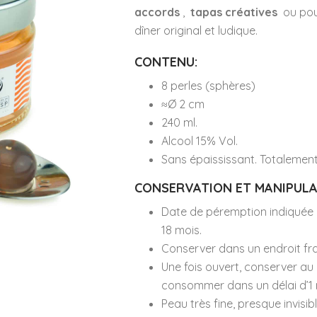
accords
,
tapas créatives
ou po
dîner original et ludique.
CONTENU:
8 perles (sphères)
≈Ø 2 cm
240 ml.
Alcool 15% Vol.
Sans épaississant. Totalement 
CONSERVATION ET MANIPULA
Date de péremption indiquée 
18 mois.
Conserver dans un endroit frais 
Une fois ouvert, conserver au
consommer dans un délai d’1 
Peau très fine, presque invisib